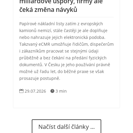
miliardové úspory, firmy ale
čeká změna návyků
Papírové nákladní listy zatím z evropských
kamionů nemizí, stále častěji je ale doplňuje
nebo nahrazuje jejich elektronická podoba.
Takzvaný eCMR umožňuje řidičům, dispečerům
i zákazníkům pracovat se stejnými údaji
průběžně a bez čekání na předání fyzických
dokumentů. V Česku je jeho používání právně
možné už řadu let, do běžné praxe se však
prosazuje postupně.
29.07.2026
3 min


Načíst další články ...