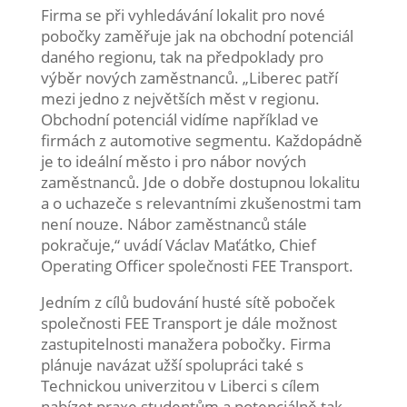
Firma se při vyhledávání lokalit pro nové
pobočky zaměřuje jak na obchodní potenciál
daného regionu, tak na předpoklady pro
výběr nových zaměstnanců. „Liberec patří
mezi jedno z největších měst v regionu.
Obchodní potenciál vidíme například ve
firmách z automotive segmentu. Každopádně
je to ideální město i pro nábor nových
zaměstnanců. Jde o dobře dostupnou lokalitu
a o uchazeče s relevantními zkušenostmi tam
není nouze. Nábor zaměstnanců stále
pokračuje,“ uvádí Václav Maťátko, Chief
Operating Officer společnosti FEE Transport.
Jedním z cílů budování husté sítě poboček
společnosti FEE Transport je dále možnost
zastupitelnosti manažera pobočky. Firma
plánuje navázat užší spolupráci také s
Technickou univerzitou v Liberci s cílem
nabízet praxe studentům a potenciálně tak