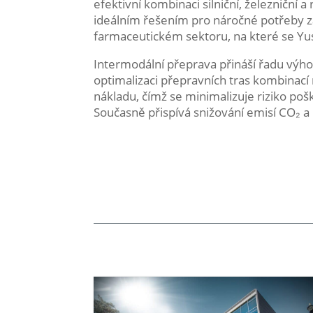
efektivní kombinaci silniční, železniční 
ideálním řešením pro náročné potřeby 
farmaceutickém sektoru, na které se Yuse
Intermodální přeprava přináší řadu výhod
optimalizaci přepravních tras kombinac
nákladu, čímž se minimalizuje riziko po
Současně přispívá snižování emisí CO₂ a 