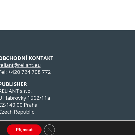
OBCHODNÍ KONTAKT
reliant@reliant.eu
Tel: +420 724 708 772
PUBLISHER
RELIANT s.r.o.
U Habrovky 1562/11a
CZ-140 00 Praha
Czech Republic
Zavřít cookie lištu GDPR
Přijmout