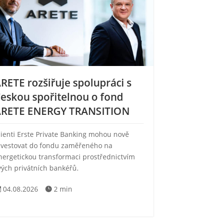
RETE rozšiřuje spolupráci s
eskou spořitelnou o fond
ARETE ENERGY TRANSITION
lienti Erste Private Banking mohou nově
nvestovat do fondu zaměřeného na
nergetickou transformaci prostřednictvím
vých privátních bankéřů.
04.08.2026
2 min

