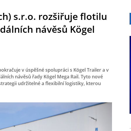
) s.r.o. rozšiřuje flotilu
odálních návěsů Kögel
pokračuje v úspěšné spolupráci s Kögel Trailer a v
álních návěsů řady Kögel Mega Rail. Tyto nové
strategii udržitelné a flexibilní logistiky, kterou