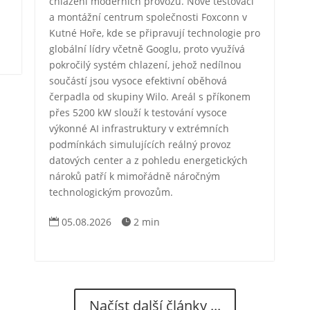
chlazení moderních provozů. Nové testovací
a montážní centrum společnosti Foxconn v
Kutné Hoře, kde se připravují technologie pro
globální lídry včetně Googlu, proto využívá
pokročilý systém chlazení, jehož nedílnou
součástí jsou vysoce efektivní oběhová
čerpadla od skupiny Wilo. Areál s příkonem
přes 5200 kW slouží k testování vysoce
výkonné AI infrastruktury v extrémních
podmínkách simulujících reálný provoz
datových center a z pohledu energetických
nároků patří k mimořádně náročným
technologickým provozům.
05.08.2026
2 min


Načíst další články ...