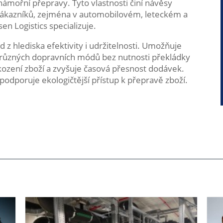
a námořní přepravy. Tyto vlastnosti činí návěsy
zákazníků, zejména v automobilovém, leteckém a
n Logistics specializuje.
 z hlediska efektivity i udržitelnosti. Umožňuje
í různých dopravních módů bez nutnosti překládky
škození zboží a zvyšuje časová přesnost dodávek.
podporuje ekologičtější přístup k přepravě zboží.