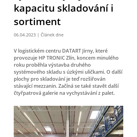
kapacitu skladování i
sortiment
06.04.2023
|
Článek dne
V logistickém centru DATART Jirny, které
provozuje HP TRONIC Zlín, koncem minulého
roku proběhla výstavba druhého
systémového skladu s úzkými uličkami. O další
plochy pro skladování je teď rozšiřován
stávající mezzanin. Začíná se také stavět další
čtyřpatrová galerie na vychystávání z palet.