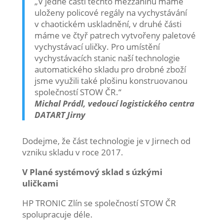
„V jedné části těchto mezzaninů máme
uloženy policové regály na vychystávání
v chaotickém uskladnění, v druhé části
máme ve čtyř patrech vytvořeny paletové
vychystávací uličky. Pro umístění
vychystávacích stanic naší technologie
automatického skladu pro drobné zboží
jsme využili také plošinu konstruovanou
společností STOW ČR.“
Michal Prádl, vedoucí logistického centra
DATART Jirny
Dodejme, že část technologie je v Jirnech od
vzniku skladu v roce 2017.
V Plané systémový sklad s úzkými
uličkami
HP TRONIC Zlín se společností STOW ČR
spolupracuje déle.