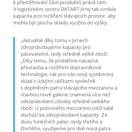
k přestěhování části produktů právě tam.
V logistickém centru DATART Jirny tak vznikla
kapacita pro rozšíření stávajících prostor, aby
mohla být plocha skladu využita do výšky.
„Aktuálně díky tomu v Jirnech
zdvojnásobujeme kapacity pro
pásovatelné, tedy středně velké zboží.
„Díky tomu, že proběhne návazná
přestavba a rozšíření dopravníkové
technologie, tak pro nás nový systémový
sklad s úzkými uličkami společně
s doplněním patra stávajícího mezzaninu a
stavbou nové galerie znamená více než
zdvojnásobení zásoby středně-velkého
zboží. U policového mezzaninu totiž také
dochází ke zdvojnásobení kapacity. Ze
dvou funkčních pater, tedy třetího a
čtvrtého, využijeme pro dvě nová patra