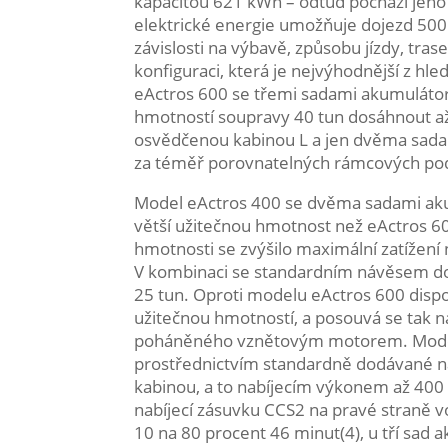
kapacitou 621 kWh – odtud pochází jeh
elektrické energie umožňuje dojezd 500 k
závislosti na výbavě, způsobu jízdy, tras
konfiguraci, která je nejvýhodnější z h
eActros 600 se třemi sadami akumulátor
hmotností soupravy 40 tun dosáhnout až 
osvědčenou kabinou L a jen dvěma sada
za téměř porovnatelných rámcových pod
Model eActros 400 se dvěma sadami akum
větší užitečnou hmotnost než eActros 6
hmotnosti se zvýšilo maximální zatížení
V kombinaci se standardním návěsem do
25 tun. Oproti modelu eActros 600 dispo
užitečnou hmotností, a posouvá se tak n
poháněného vznětovým motorem. Model e
prostřednictvím standardně dodávané nab
kabinou, a to nabíjecím výkonem až 400
nabíjecí zásuvku CCS2 na pravé straně vo
10 na 80 procent 46 minut(4), u tří sad 