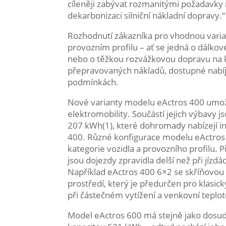
cíleněji zabývat rozmanitými požadavky 
dekarbonizaci silniční nákladní dopravy.“
Rozhodnutí zákazníka pro vhodnou varia
provozním profilu – ať se jedná o dálkov
nebo o těžkou rozvážkovou dopravu na k
přepravovaných nákladů, dostupné nabíj
podmínkách.
Nové varianty modelu eActros 400 umožň
elektromobility. Součástí jejich výbavy 
207 kWh(1), které dohromady nabízejí i
400. Různé konfigurace modelu eActros m
kategorie vozidla a provozního profilu. 
jsou dojezdy zpravidla delší než při jízd
Například eActros 400 6×2 se skříňovo
prostředí, který je předurčen pro klasi
při částečném vytížení a venkovní teplot
Model eActros 600 má stejně jako dosud