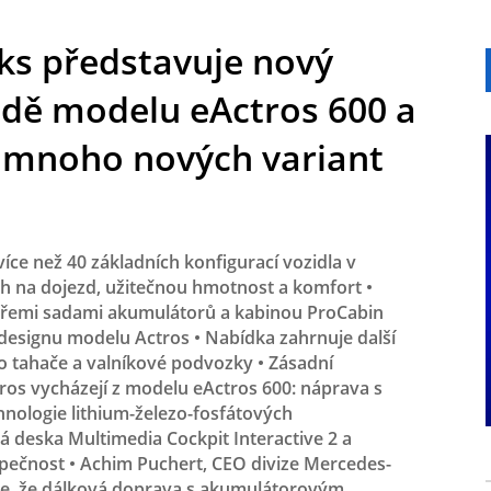
ks představuje nový
adě modelu eActros 600 a
y mnoho nových variant
íce než 40 základních konfigurací vozidla v
ch na dojezd, užitečnou hmotnost a komfort •
třemi sadami akumulátorů a kabinou ProCabin
esignu modelu Actros • Nabídka zahrnuje další
o tahače a valníkové podvozky • Zásadní
os vycházejí z modelu eActros 600: náprava s
nologie lithium-železo-fosfátových
á deska Multimedia Cockpit Interactive 2 a
zpečnost • Achim Puchert, CEO divize Mercedes-
je, že dálková doprava s akumulátorovým