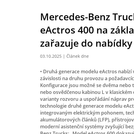
Mercedes-Benz Truc
eActros 400 na zákl
zařazuje do nabídk
03.10.2025
|
Článek dne
• Druhá generace modelu eActros nabízí v
závislosti na druhu provozu a požadavcí
Konfigurace jsou možné se dvěma nebo 
nebo osvědčenou kabinou L v klasickém d
varianty rozvoru a uspořádání náprav pr
technologie druhé generace modelu eActr
integrovaným elektrickým pohonem, tech
akumulátorových článků (LFP), přístrojov
moderní asistenční systémy zvyšující be
Benz Trucks: „Model eActros 600 dokazu