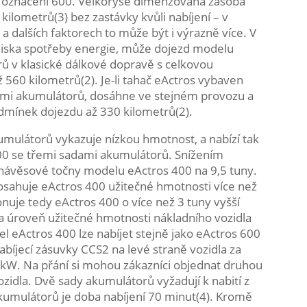
o označení 600. Velkoryse dimenzovaná zásoba
ilometrů(3) bez zastávky kvůli nabíjení – v
e a dalších faktorech to může být i výrazně více. V
lediska spotřeby energie, může dojezd modelu
ů v klasické dálkové dopravě s celkovou
560 kilometrů(2). Je-li tahač eActros vybaven
mi akumulátorů, dosáhne ve stejném provozu a
mínek dojezdu až 330 kilometrů(2).
ulátorů vykazuje nízkou hmotnost, a nabízí tak
00 se třemi sadami akumulátorů. Snížením
 návěsové točny modelu eActros 400 na 9,5 tuny.
sahuje eActros 400 užitečné hmotnosti více než
nuje tedy eActros 400 o více než 3 tuny vyšší
a úroveň užitečné hmotnosti nákladního vozidla
Actros 400 lze nabíjet stejně jako eActros 600
íjecí zásuvky CCS2 na levé straně vozidla za
 kW. Na přání si mohou zákazníci objednat druhou
zidla. Dvě sady akumulátorů vyžadují k nabití z
akumulátorů je doba nabíjení 70 minut(4). Kromě