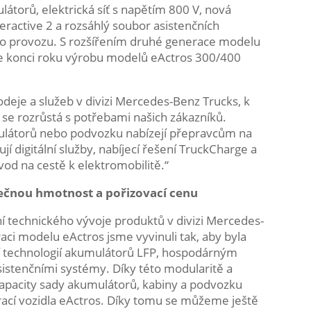
átorů, elektrická síť s napětím 800 V, nová
eractive 2 a rozsáhlý soubor asistenčních
ího provozu. S rozšířením druhé generace modelu
e konci roku výrobu modelů eActros 300/400
deje a služeb v divizi Mercedes-Benz Trucks, k
se rozrůstá s potřebami našich zákazníků.
umulátorů nebo podvozku nabízejí přepravcům na
jí digitální služby, nabíjecí řešení TruckCharge a
ovod na cestě k elektromobilitě.“
tečnou hmotnost a pořizovací cenu
ní technického vývoje produktů v divizi Mercedes-
aci modelu eActros jsme vyvinuli tak, aby byla
 technologií akumulátorů LFP, hospodárným
istenčními systémy. Díky této modularitě a
acity sady akumulátorů, kabiny a podvozku
rací vozidla eActros. Díky tomu se můžeme ještě