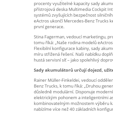
procenty využitelné kapacity sady akumul
přístrojová deska Multimedia Cockpit Int
systémů zvyšujících bezpečnost silničn
eActros ukončí Mercedes-Benz Trucks k
první generace.
Stina Fagerman, vedoucí marketingu, pro
tomu říká: „Naše rodina modelů eActros 
Flexibilní konfigurace kabiny, sady ak
míru střižená řešení. Naši nabídku doplňu
hustá servisní síť – jako spolehlivý dopr
Sady akumulátorů určují dojezd, uži
Rainer Müller-Finkeldei, vedoucí odděle
Benz Trucks, k tomu říká: „Druhou gener
důsledně modulární. Disponuje moderní
elektrickým pohonem a inteligentními as
kombinovatelným možnostem výběru kap
nabízíme více než 40 základních konfigu