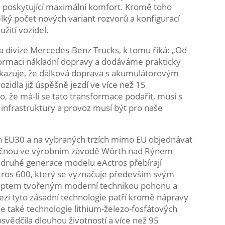
n poskytující maximální komfort. Kromě toho
ký počet nových variant rozvorů a konfigurací
užití vozidel.
 divize Mercedes-Benz Trucks, k tomu říká: „Od
ormaci nákladní dopravy a dodáváme prakticky
okazuje, že dálková doprava s akumulátorovým
zidla již úspěšně jezdí ve více než 15
o, že má-li se tato transformace podařit, musí s
í infrastruktury a provoz musí být pro naše
h EU30 a na vybraných trzích mimo EU objednávat
y začnou ve výrobním závodě Wörth nad Rýnem
l druhé generace modelu eActros přebírají
tros 600, který se vyznačuje především svým
eptem tvořeným moderní technikou pohonu a
zi tyto zásadní technologie patří kromě nápravy
e také technologie lithium-železo-fosfátových
svědčila dlouhou životností a více než 95