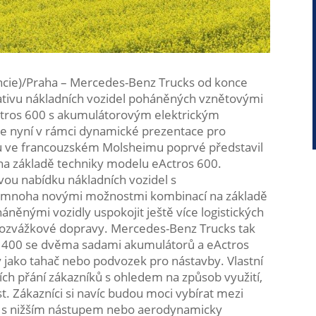
ncie)/Praha – Mercedes-Benz Trucks od konce
nativu nákladních vozidel poháněných vznětovými
ctros 600 s akumulátorovým elektrickým
 nyní v rámci dynamické prezentace pro
du ve francouzském Molsheimu poprvé představil
na základě techniky modelu eActros 600.
vou nabídku nákladních vozidel s
mnoha novými možnostmi kombinací na základě
něnými vozidly uspokojit ještě více logistických
rozvážkové dopravy. Mercedes-Benz Trucks tak
s 400 se dvěma sadami akumulátorů a eActros
 jako tahač nebo podvozek pro nástavby. Vlastní
ch přání zákazníků s ohledem na způsob využití,
 Zákazníci si navíc budou moci vybírat mezi
 s nižším nástupem nebo aerodynamicky