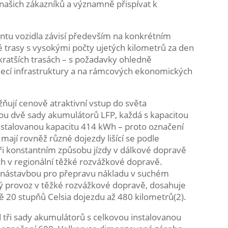
našich zákazníků a významně přispívat k
ntu vozidla závisí především na konkrétním
é trasy s vysokými počty ujetých kilometrů za den
ratších trasách – s požadavky ohledně
ecí infrastruktury a na rámcových ekonomických
ují cenově atraktivní vstup do světa
jsou dvě sady akumulátorů LFP, každá s kapacitou
nstalovanou kapacitu 414 kWh – proto označení
ají rovněž různé dojezdy lišící se podle
Při konstantním způsobu jízdy v dálkové dopravě
ách v regionální těžké rozvážkové dopravě.
u nástavbou pro přepravu nákladu v suchém
cký provoz v těžké rozvážkové dopravě, dosahuje
ě 20 stupňů Celsia dojezdu až 480 kilometrů(2).
 tři sady akumulátorů s celkovou instalovanou