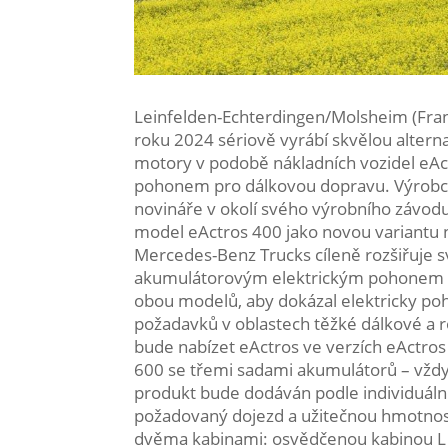
Leinfelden-Echterdingen/Molsheim (Fra
roku 2024 sériově vyrábí skvělou alter
motory v podobě nákladních vozidel eA
pohonem pro dálkovou dopravu. Výrobce
novináře v okolí svého výrobního závo
model eActros 400 jako novou variantu 
Mercedes-Benz Trucks cíleně rozšiřuje s
akumulátorovým elektrickým pohonem 
obou modelů, aby dokázal elektricky pohá
požadavků v oblastech těžké dálkové a 
bude nabízet eActros ve verzích eActro
600 se třemi sadami akumulátorů – vždy
produkt bude dodáván podle individuální
požadovaný dojezd a užitečnou hmotnost.
dvěma kabinami: osvědčenou kabinou L