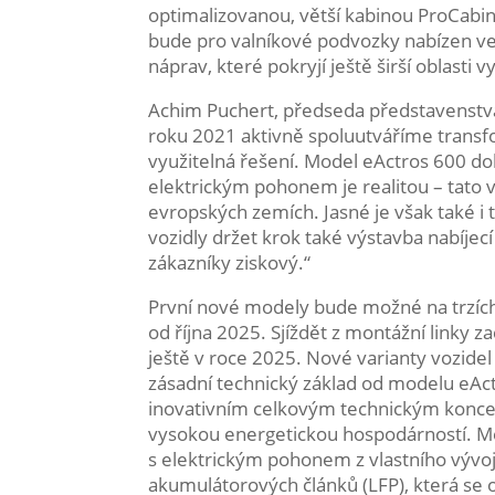
optimalizovanou, větší kabinou ProCabi
bude pro valníkové podvozky nabízen vel
náprav, které pokryjí ještě širší oblasti vy
Achim Puchert, předseda představenstva
roku 2021 aktivně spoluutváříme transf
využitelná řešení. Model eActros 600 d
elektrickým pohonem je realitou – tato vo
evropských zemích. Jasné je však také i t
vozidly držet krok také výstavba nabíjec
zákazníky ziskový.“
První nové modely bude možné na trzíc
od října 2025. Sjíždět z montážní link
ještě v roce 2025. Nové varianty vozide
zásadní technický základ od modelu eAc
inovativním celkovým technickým konc
vysokou energetickou hospodárností. Me
s elektrickým pohonem z vlastního vývoj
akumulátorových článků (LFP), která se o