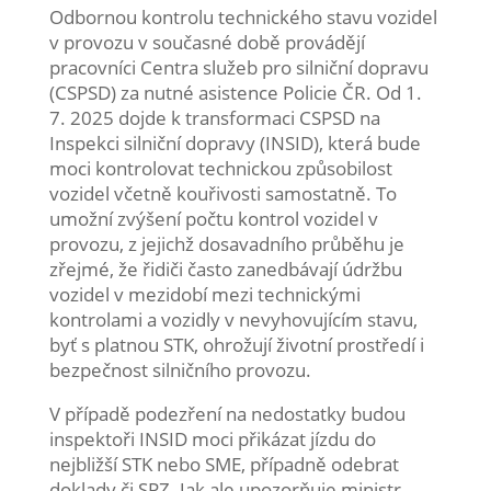
Odbornou kontrolu technického stavu vozidel
v provozu v současné době provádějí
pracovníci Centra služeb pro silniční dopravu
(CSPSD) za nutné asistence Policie ČR. Od 1.
7. 2025 dojde k transformaci CSPSD na
Inspekci silniční dopravy (INSID), která bude
moci kontrolovat technickou způsobilost
vozidel včetně kouřivosti samostatně. To
umožní zvýšení počtu kontrol vozidel v
provozu, z jejichž dosavadního průběhu je
zřejmé, že řidiči často zanedbávají údržbu
vozidel v mezidobí mezi technickými
kontrolami a vozidly v nevyhovujícím stavu,
byť s platnou STK, ohrožují životní prostředí i
bezpečnost silničního provozu.
V případě podezření na nedostatky budou
inspektoři INSID moci přikázat jízdu do
nejbližší STK nebo SME, případně odebrat
doklady či SPZ. Jak ale upozorňuje ministr