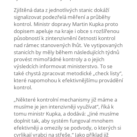
Zjištěná data z jednotlivých stanic dokáží
signalizovat podezřelá měření a průběhy
kontrol. Ministr dopravy Martin Kupka proto
dopisem apeluje na kraje i obce s rozšířenou
působností k zintenzivnění četnosti kontrol
nad rámec stanovených lhůt. Ve vytipovaných
stanicích by měly během následujících týdnů
provést mimořádné kontroly a o jejich
výsledcích informovat ministerstvo. To se
také chystá zpracovat metodické „check listy“,
které napomohou k efektivnějšímu provádění
kontrol.
„Některé kontrolní mechanismy již máme a
musíme je jen intenzivněji využívat“, říká k
tomu ministr Kupka, a dodává: „Jiné musíme
doplnit tak, aby systém fungoval mnohem
efektivněji a omezily se podvody, o kterých si
cvrlikají vrabci na střeše.“ Jako příklad již