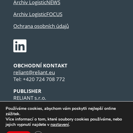
Archiv LogisticNEWS
Archiv LogisticFOCUS
Ochrana osobních údajů

OBCHODNÍ KONTAKT
reliant@reliant.eu
Tel: +420 724 708 772
PUBLISHER
RELIANT s.r.o.
U Habrovky 1562/11a
Používáme cookies, abychom vám poskytli nejlepší online
CZ-140 00 Praha
zážitek.
Czech Republic
Více informací o tom, které soubory cookies používáme, nebo
jejich vypnutí najdete v
nastavení
.