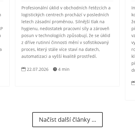
I
Profesionální úklid v obchodních řetězcích a
k
h
logistických centrech prochází v posledních
ž
letech zásadní proměnou. Silnější tlak na
p
GP
hygienu, nedostatek pracovní síly a zároveň
v
m
posun v technologiích způsobují, že se úklid
v
z dříve rutinní činnosti mění v sofistikovaný
r
a
proces, který stále více staví na datech,
k
automatizaci a vyšší kvalitě prostředí.
p
22.07.2026
4 min


d
Načíst další články ...