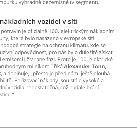
Hamburku výhradně bezemisně (v segmentu
nákladních vozidel v síti
ku potravin je oficiálně 100. elektrickým nákladním
uny, které bylo nasazeno v evropské síti
uhodobé strategie na ochranu klimatu, kde se
uzivní odpovědnost, pro nás bylo důležité získat
 emisemi již v rané fázi. Proto je 100. elektrické
ozoruhodným milníkem,“ říká
Alexander Tonn,
R
, a doplňuje, „přesto je před námi ještě dlouhá
litě. Pořizovací náklady jsou stále vysoké a
adní vozidla nedostatečná, což nadále brání
stice.“