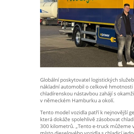
Globální poskytovatel logistických služ
nákladní automobil o celkové hmotnosti n
chladírenskou nástavbou zahájí s okamžit
v německém Hamburku a okolí.
Tento model vozidla patří k nejnovější g
která dokáže spolehlivě zásobovat chlad
300 kilometrů. „Tento e-truck můžeme vy
místo dieselového vozidla s chladicí jedn