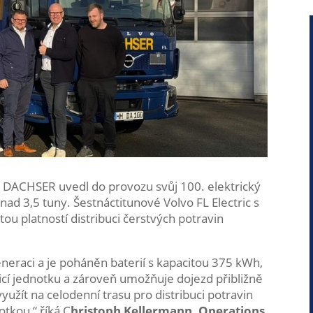
eb DACHSER uvedl do provozu svůj 100. elektrický
ad 3,5 tuny. Šestnáctitunové Volvo FL Electric s
ou platností distribuci čerstvých potravin
eneraci a je poháněn baterií s kapacitou 375 kWh,
icí jednotku a zároveň umožňuje dojezd přibližně
užít na celodenní trasu pro distribuci potravin
otkou,“ říká C
hristoph Kellermann, Operations