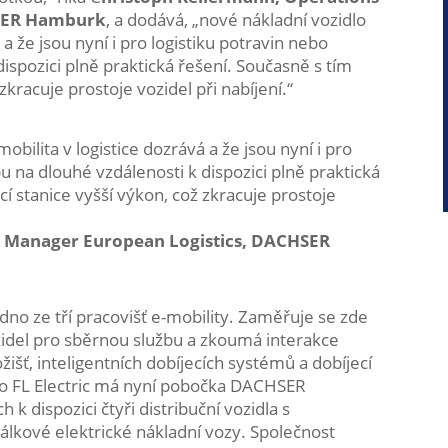
HSER Hamburk
, a dodává, „nové nákladní vozidlo
 a že jsou nyní i pro logistiku potravin nebo
ispozici plně praktická řešení. Současně s tím
 zkracuje prostoje vozidel při nabíjení.“
obilita v logistice dozrává a že jsou nyní i pro
u na dlouhé vzdálenosti k dispozici plně praktická
cí stanice vyšší výkon, což zkracuje prostoje
s Manager European Logistics, DACHSER
 ze tří pracovišť e-mobility. Zaměřuje se zde
zidel pro sběrnou službu a zkoumá interakce
išť, inteligentních dobíjecích systémů a dobíjecí
vo FL Electric má nyní pobočka DACHSER
 dispozici čtyři distribuční vozidla s
lkové elektrické nákladní vozy. Společnost