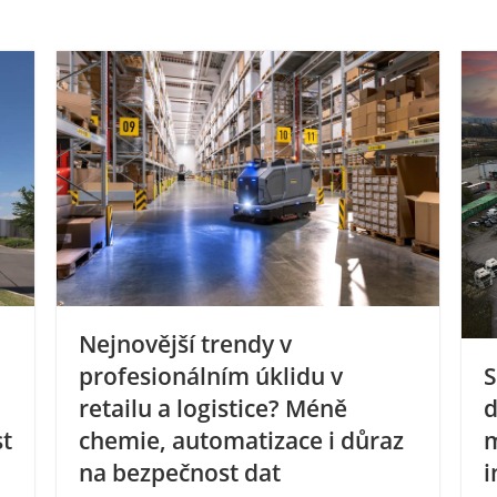
Nejnovější trendy v
S
profesionálním úklidu v
d
retailu a logistice? Méně
m
st
chemie, automatizace i důraz
i
na bezpečnost dat