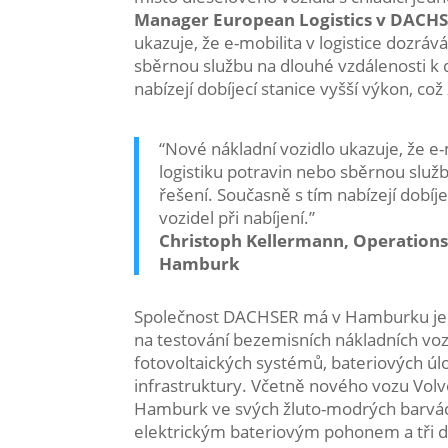
Manager European Logistics v DAC
ukazuje, že e-mobilita v logistice dozrává
sběrnou službu na dlouhé vzdálenosti k d
nabízejí dobíjecí stanice vyšší výkon, což
“Nové nákladní vozidlo ukazuje, že e-m
logistiku potravin nebo sběrnou služb
řešení. Současně s tím nabízejí dobíje
vozidel při nabíjení.”
Christoph Kellermann, Operation
Hamburk
Společnost DACHSER má v Hamburku jedno
na testování bezemisních nákladních vo
fotovoltaických systémů, bateriových úlož
infrastruktury. Včetně nového vozu Vol
Hamburk ve svých žluto-modrých barvách k
elektrickým bateriovým pohonem a tři dá