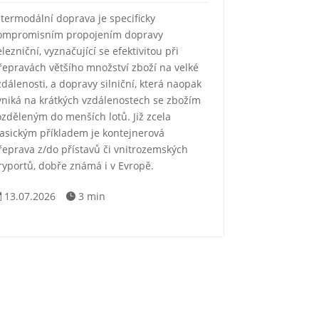
ntermodální doprava je specificky
ompromisním propojením dopravy
elezniční, vyznačující se efektivitou při
řepravách většího množství zboží na velké
zdálenosti, a dopravy silniční, která naopak
yniká na krátkých vzdálenostech se zbožím
ozděleným do menších lotů. Již zcela
lasickým příkladem je kontejnerová
řeprava z/do přístavů či vnitrozemských
ryportů, dobře známá i v Evropě.
13.07.2026
3 min

