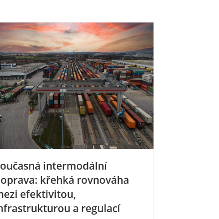
oučasná intermodální
oprava: křehká rovnováha
ezi efektivitou,
nfrastrukturou a regulací