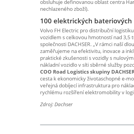
obsluhuje definovanou oblast centra 
nechlazeného zboží).
100 elektrických bateriových 
Volvo FH Electric pro distribuční logisti
vozidlem s celkovou hmotností nad 3,5 t
společnosti DACHSER. „V rámci naší dlo
zaměřujeme na efektivitu, inovace a inkl
praktické zkušenosti s vozidly s nulovými
nákladní vozidlo v síti sběrné služby p
COO Road Logistics skupiny DACHSE
cesta k ekonomicky životaschopné e-mobi
veřejná dobíjecí infrastruktura pro nákl
rychlému rozšíření elektromobility v logi
Zdroj: Dachser