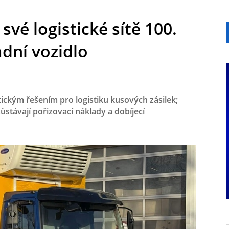
vé logistické sítě 100.
adní vozidlo
tickým řešením pro logistiku kusových zásilek;
ůstávají pořizovací náklady a dobíjecí