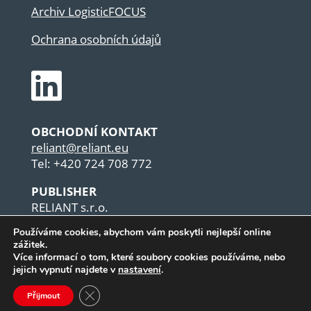
Archiv LogisticFOCUS
Ochrana osobních údajů

OBCHODNÍ KONTAKT
reliant@reliant.eu
Tel: +420 724 708 772
PUBLISHER
RELIANT s.r.o.
U Habrovky 1562/11a
Používáme cookies, abychom vám poskytli nejlepší online
CZ-140 00 Praha
zážitek.
Czech Republic
Více informací o tom, které soubory cookies používáme, nebo
jejich vypnutí najdete v
nastavení
.
Zavřít cookie lištu GDPR
Přijmout