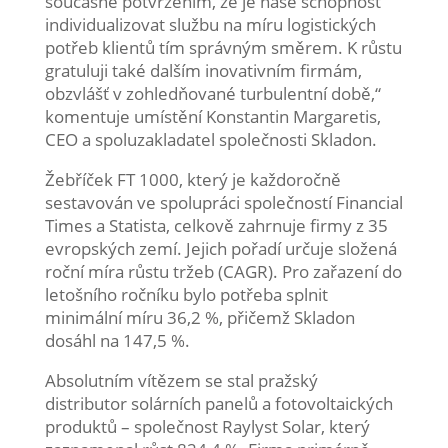
současně potvrzením, že je naše schopnost
individualizovat službu na míru logistických
potřeb klientů tím správným směrem. K růstu
gratuluji také dalším inovativním firmám,
obzvlášť v zohledňované turbulentní době,“
komentuje umístění Konstantin Margaretis,
CEO a spoluzakladatel společnosti Skladon.
Žebříček FT 1000, který je každoročně
sestavován ve spolupráci společností Financial
Times a Statista, celkově zahrnuje firmy z 35
evropských zemí. Jejich pořadí určuje složená
roční míra růstu tržeb (CAGR). Pro zařazení do
letošního ročníku bylo potřeba splnit
minimální míru 36,2 %, přičemž Skladon
dosáhl na 147,5 %.
Absolutním vítězem se stal pražský
distributor solárních panelů a fotovoltaických
produktů – společnost Raylyst Solar, který