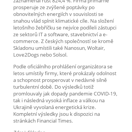
zaznamenal růst 824,4 %. Firma primárně
prosperuje ze zvýšené poptávky po
obnovitelných energiích v souvislosti se
snahou vlád splnit klimatické cíle. Na složení
letošního žebříčku se nejvíce podíleli zástupci
ze sektorů IT a software, stavebnictví a e-
commerce. Z českých společností se kromě
Skladonu umístili také Nanosun, Woltair,
Love2Dogs nebo Solsol.
Podle oficiálního prohlášení organizátora se
letos umístily firmy, které prokázaly odolnost
a schopnost prosperovat v nedávné silně
turbulentní době. Do výsledků totiž
promlouvaly jak dopady pandemie COVID-19,
tak i následná vysoká inflace a válkou na
Ukrajině vyvolaná energetická krize.
Kompletní výsledky jsou k dispozici na
stránkách Financial Times.