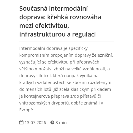
Současná intermodální
doprava: křehká rovnováha
mezi efektivitou,
infrastrukturou a regulací
Intermodální doprava je specificky
kompromisním propojením dopravy železniční,
vyznačující se efektivitou při přepravách
většího množství zboží na velké vzdálenosti, a
dopravy silniční, která naopak vyniká na
krátkých vzdálenostech se zbožím rozděleným
do menších lotů. Již zcela klasickým příkladem
je kontejnerová přeprava z/do přístavů či
vnitrozemských dryportů, dobře známá i v
Evropě.
13.07.2026
3 min

