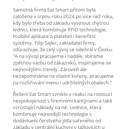
Samotná firma Eat Smart přitom byla
založena v srpnu roku 2024 po více než roku,
kdy bylo třeba od základu vyvinout chytrou
lednici, která kombinuje RFID technologie,
mobilní aplikace a platební i benefitní
systémy. Filip Sajler, zakladatel firmy,
zdůrazňuje, že celý vývoj se odehrál v Česku.
“A na vývoji pracujeme i nadále, sbíráme
zpětnou vazbu od zákazníků, inspirujeme se
nejnovějšími trendy. Zároveň ale
nezapomínáme na vlastní kořeny, pracujeme
na rozšiřování menu i udržitelných obalech.”
Řešení Eat Smart vzniklo v reakci na rostoucí
nespokojenost s firemními kantýnami a také
vzrůstající náklady na ně. Lednice, která
kombinuje nejnovější technologie s
dodávkami čerstvého jídla vařeného od
základu v centrální kuchyni v Jažlovicích u