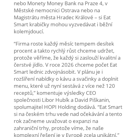
nebo Monety Money Bank na Praze 4, v
Městské nemocnici Ostrava nebo na
Magistrátu města Hradec Králové – si Eat
Smart krabičky mohou vyzvedávat i běžní
kolemjdoucí.
“Firma roste každý měsíc tempem desítek
procent a takto rychlý růst chceme udržet,
protože věříme, že každý si zaslouží kvalitní a
čerstvé jídlo. V roce 2026 chceme počet Eat
Smart lednic zdvojnásobit. V plánu je i
rozšíření nabídky o kávu a svačinky a doplnit
menu, které už nyní sestává z více než 120
receptů,” komentuje výsledky CEO
společnosti Libor Hubík a David Piškanin,
spolumajitel HOPI Holding dodává. “Eat Smart
si na českém trhu vede nad očekávání a tento
rok začneme uvažovat o expanzi na
zahraniční trhy, protože víme, že naše
komplexní řešení je v Evropě zcela unikátní.”