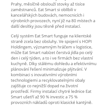
Prahy, měsíčně obslouží stovky až tisíce
zaměstnanců. Eat Smart si oblíbili v
kancelářských budovách, nemocnicích i
výrobních provozech, nyní již na 80 místech a
další desítky jsou těsně před instalací.
Celý systém Eat Smart funguje na klientské
straně zcela bez obsluhy. Ve spojení s HOPI
Holdingem, významným hráčem v logistice,
může Eat Smart nabízet čerstvá jídla po celý
den i celý týden, a to i ve firmách bez vlastní
kuchyně. Díky stálému dohledu a efektivnímu
plánování řešení minimalizuje plýtvání. V
kombinaci s inovativními výrobními
technologiemi a recyklovatelnými obaly
zajišťuje co nejnižší dopad na životní
prostředí. Firmy instalací chytré lednice Eat
Smart ušetří až 90 % investic a 75 %
provozních nákladů oproti klasické kantýně.