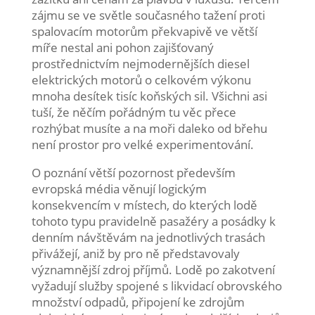
zájmu se ve světle současného tažení proti
spalovacím motorům překvapivě ve větší
míře nestal ani pohon zajišťovaný
prostřednictvím nejmodernějších diesel
elektrických motorů o celkovém výkonu
mnoha desítek tisíc koňských sil. Všichni asi
tuší, že něčím pořádným tu věc přece
rozhýbat musíte a na moři daleko od břehu
není prostor pro velké experimentování.
O poznání větší pozornost především
evropská média věnují logickým
konsekvencím v místech, do kterých lodě
tohoto typu pravidelně pasažéry a posádky k
denním návštěvám na jednotlivých trasách
přivážejí, aniž by pro ně představovaly
významnější zdroj příjmů. Lodě po zakotvení
vyžadují služby spojené s likvidací obrovského
množství odpadů, připojení ke zdrojům