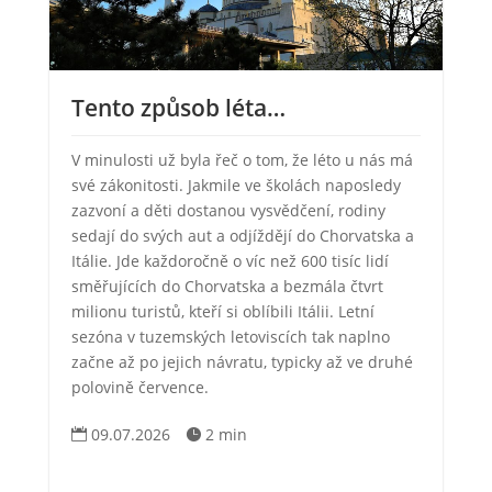
Tento způsob léta…
V minulosti už byla řeč o tom, že léto u nás má
své zákonitosti. Jakmile ve školách naposledy
zazvoní a děti dostanou vysvědčení, rodiny
sedají do svých aut a odjíždějí do Chorvatska a
Itálie. Jde každoročně o víc než 600 tisíc lidí
směřujících do Chorvatska a bezmála čtvrt
milionu turistů, kteří si oblíbili Itálii. Letní
sezóna v tuzemských letoviscích tak naplno
začne až po jejich návratu, typicky až ve druhé
polovině července.
09.07.2026
2 min

