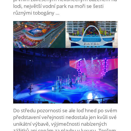
lodi, největší vodní park na moři se šesti
různými tobogány …
Do středu pozornosti se ale loď hned po svém
představení veřejnosti nedostala jen kvůli své
unikátní výbavě, výjimečnosti nabízených
zážitků ani cenám za plavbu v luxusu. Terčem