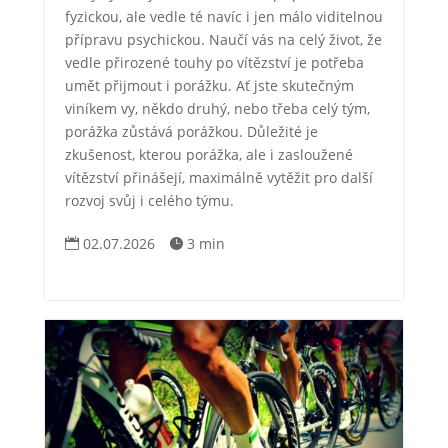
fyzickou, ale vedle té navíc i jen málo viditelnou
přípravu psychickou. Naučí vás na celý život, že
vedle přirozené touhy po vítězství je potřeba
umět přijmout i porážku. Ať jste skutečným
viníkem vy, někdo druhý, nebo třeba celý tým,
porážka zůstává porážkou. Důležité je
zkušenost, kterou porážka, ale i zasloužené
vítězství přinášejí, maximálně vytěžit pro další
rozvoj svůj i celého týmu.
02.07.2026
3 min

