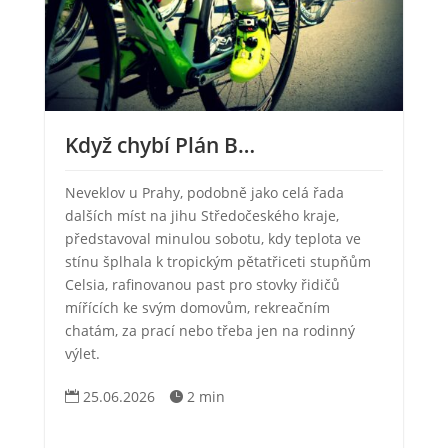
Když chybí Plán B…
Neveklov u Prahy, podobně jako celá řada
dalších míst na jihu Středočeského kraje,
představoval minulou sobotu, kdy teplota ve
stínu šplhala k tropickým pětatřiceti stupňům
Celsia, rafinovanou past pro stovky řidičů
mířících ke svým domovům, rekreačním
chatám, za prací nebo třeba jen na rodinný
výlet.
25.06.2026
2 min

