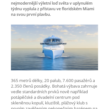
nejmodernější výletní loď světa v uplynulém
týdnu vyplula z přístavu ve floridském Miami
na svou první plavbu.
365 metrů délky, 20 palub, 7.600 pasažérů a
2.350 členů posádky. Bohatá výbava zahrnuje
vedle standardních prvků nově například
potápěčské a divadelní centrum pod
skleněnou kopulí, kluziště, plážový klub s
prvním zavěšeným nekonečným bazénem na